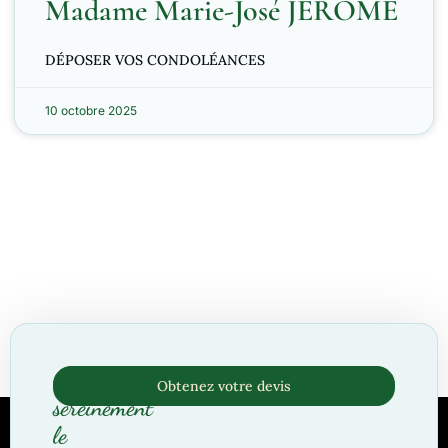
Madame Marie-José JEROME
DÉPOSER VOS CONDOLÉANCES
10 octobre 2025
Organisez
Obtenez votre devis
sereinement
le