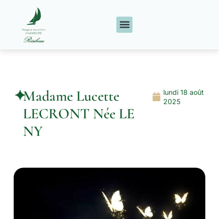
✦
Madame Lucette
lundi 18 août
2025
LECRONT Née LE
NY