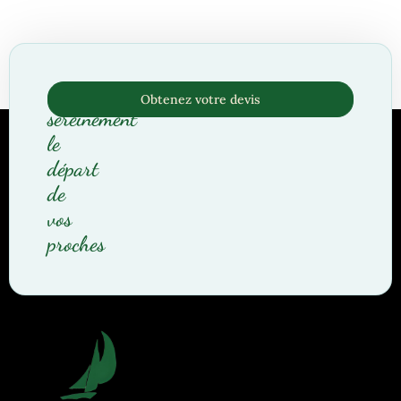
Organisez
Obtenez votre devis
sereinement
le
départ
de
vos
proches