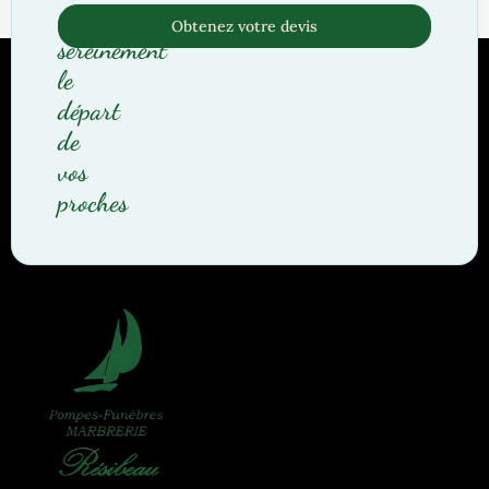
Organisez
Obtenez votre devis
sereinement
le
départ
de
vos
proches