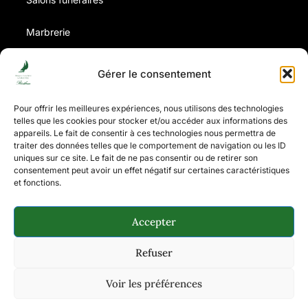
Marbrerie
Contrat d’obsèques
Gérer le consentement
Avis de décès
Pour offrir les meilleures expériences, nous utilisons des technologies
telles que les cookies pour stocker et/ou accéder aux informations des
appareils. Le fait de consentir à ces technologies nous permettra de
Coordonnées
traiter des données telles que le comportement de navigation ou les ID
uniques sur ce site. Le fait de ne pas consentir ou de retirer son
Tel: 03.21.09.02.52
consentement peut avoir un effet négatif sur certaines caractéristiques
et fonctions.
contact@pf-resibeau.fr
8, rue Henri Alquier - 62600 Berck-Sur-Mer
Accepter
Refuser
Tout droit réservé © 2025 My Ident-IT
Voir les préférences
Mentions légales