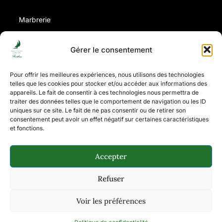
Marbrerie
Contrat d’obsèques
Gérer le consentement
Avis de décès
Pour offrir les meilleures expériences, nous utilisons des technologies
telles que les cookies pour stocker et/ou accéder aux informations des
appareils. Le fait de consentir à ces technologies nous permettra de
Coordonnées
traiter des données telles que le comportement de navigation ou les ID
uniques sur ce site. Le fait de ne pas consentir ou de retirer son
Tel: 03.21.09.02.52
consentement peut avoir un effet négatif sur certaines caractéristiques
et fonctions.
contact@pf-resibeau.fr
8, rue Henri Alquier - 62600 Berck-Sur-Mer
Accepter
Refuser
Tout droit réservé © 2025 My Ident-IT
Voir les préférences
Mentions légales